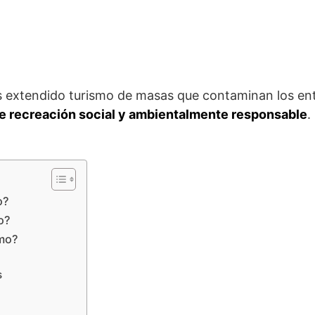
 extendido turismo de masas que contaminan los en
 de recreación social y ambientalmente responsable
.
o?
o?
smo?
s